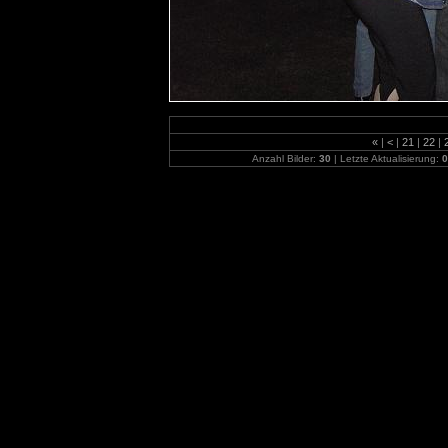
«
|
<
|
21
|
22
|
Anzahl Bilder:
30
| Letzte Aktualisierung:
0