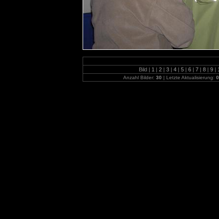
Bild |
1
|
2
|
3
|
4
|
5
|
6
|
7
|
8
|
9
|
Anzahl Bilder:
30
| Letzte Aktualisierung:
0