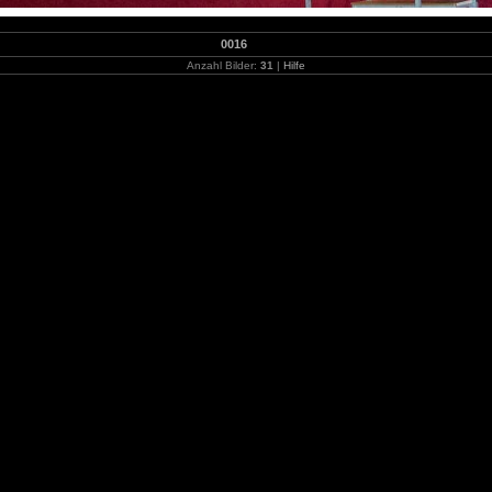
0016
Anzahl Bilder:
31
|
Hilfe