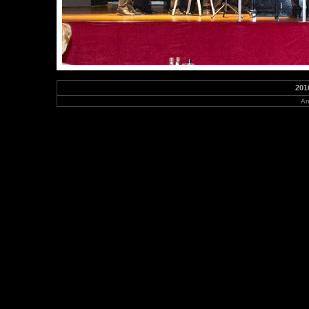
201
An