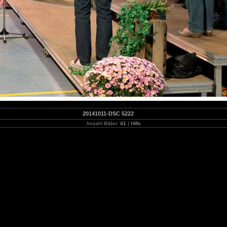
20141011-DSC 5222
Anzahl Bilder:
41
|
Hilfe