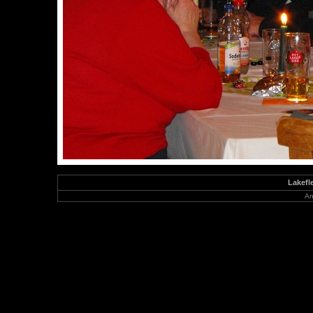
Lakefl
An